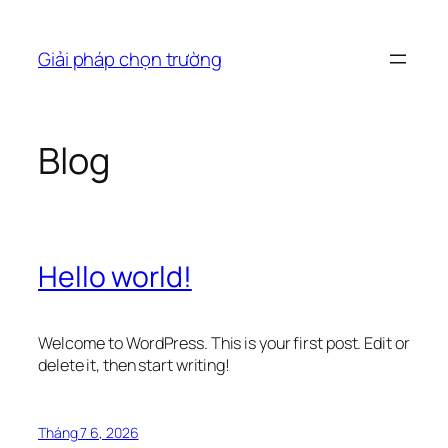
Chuyển
đến
Giải pháp chọn trường
phần
nội
dung
Blog
Hello world!
Welcome to WordPress. This is your first post. Edit or
delete it, then start writing!
Tháng 7 6, 2026