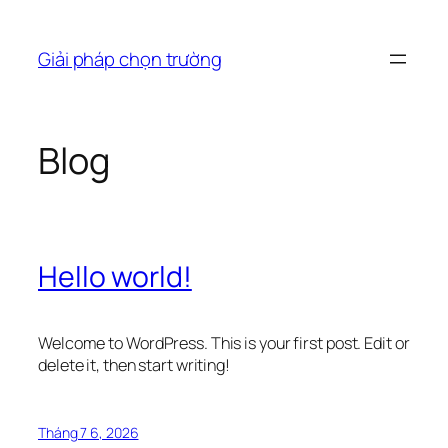
Chuyển
đến
Giải pháp chọn trường
phần
nội
dung
Blog
Hello world!
Welcome to WordPress. This is your first post. Edit or
delete it, then start writing!
Tháng 7 6, 2026