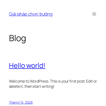
Chuyển
đến
Giải pháp chọn trường
phần
nội
dung
Blog
Hello world!
Welcome to WordPress. This is your first post. Edit or
delete it, then start writing!
Tháng 7 6, 2026