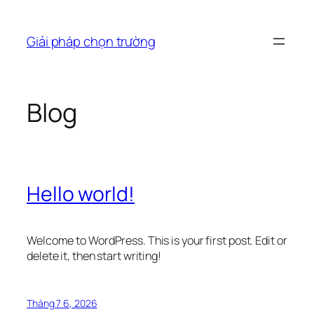
Chuyển
đến
Giải pháp chọn trường
phần
nội
dung
Blog
Hello world!
Welcome to WordPress. This is your first post. Edit or
delete it, then start writing!
Tháng 7 6, 2026