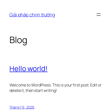
Chuyển
đến
Giải pháp chọn trường
phần
nội
dung
Blog
Hello world!
Welcome to WordPress. This is your first post. Edit or
delete it, then start writing!
Tháng 7 6, 2026