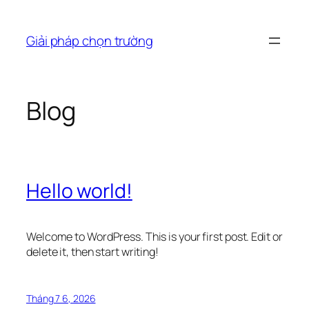
Chuyển
đến
Giải pháp chọn trường
phần
nội
dung
Blog
Hello world!
Welcome to WordPress. This is your first post. Edit or
delete it, then start writing!
Tháng 7 6, 2026