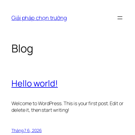
Chuyển
đến
Giải pháp chọn trường
phần
nội
dung
Blog
Hello world!
Welcome to WordPress. This is your first post. Edit or
delete it, then start writing!
Tháng 7 6, 2026