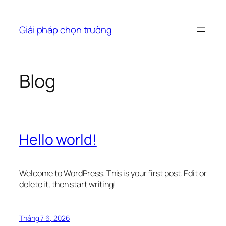
Chuyển
đến
Giải pháp chọn trường
phần
nội
dung
Blog
Hello world!
Welcome to WordPress. This is your first post. Edit or
delete it, then start writing!
Tháng 7 6, 2026