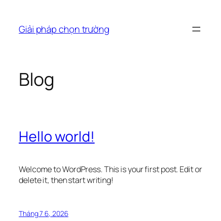
Chuyển
đến
Giải pháp chọn trường
phần
nội
dung
Blog
Hello world!
Welcome to WordPress. This is your first post. Edit or
delete it, then start writing!
Tháng 7 6, 2026