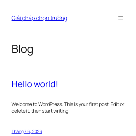
Chuyển
đến
Giải pháp chọn trường
phần
nội
dung
Blog
Hello world!
Welcome to WordPress. This is your first post. Edit or
delete it, then start writing!
Tháng 7 6, 2026