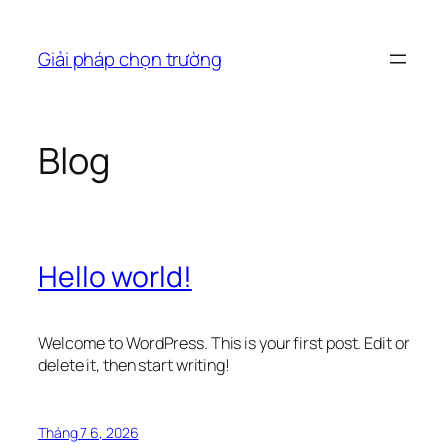
Chuyển
đến
Giải pháp chọn trường
phần
nội
dung
Blog
Hello world!
Welcome to WordPress. This is your first post. Edit or
delete it, then start writing!
Tháng 7 6, 2026