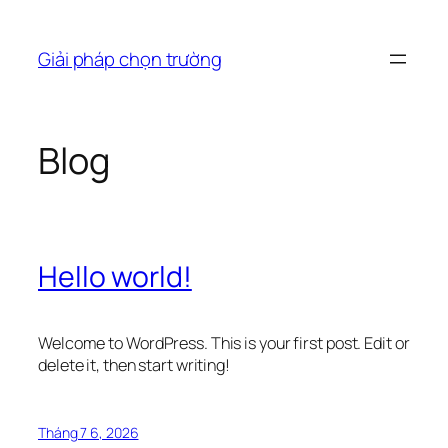
Chuyển
đến
Giải pháp chọn trường
phần
nội
dung
Blog
Hello world!
Welcome to WordPress. This is your first post. Edit or
delete it, then start writing!
Tháng 7 6, 2026