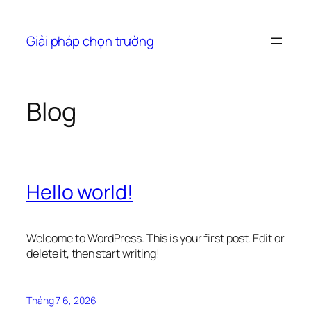
Chuyển
đến
Giải pháp chọn trường
phần
nội
dung
Blog
Hello world!
Welcome to WordPress. This is your first post. Edit or
delete it, then start writing!
Tháng 7 6, 2026