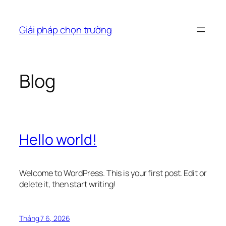
Chuyển
đến
Giải pháp chọn trường
phần
nội
dung
Blog
Hello world!
Welcome to WordPress. This is your first post. Edit or
delete it, then start writing!
Tháng 7 6, 2026