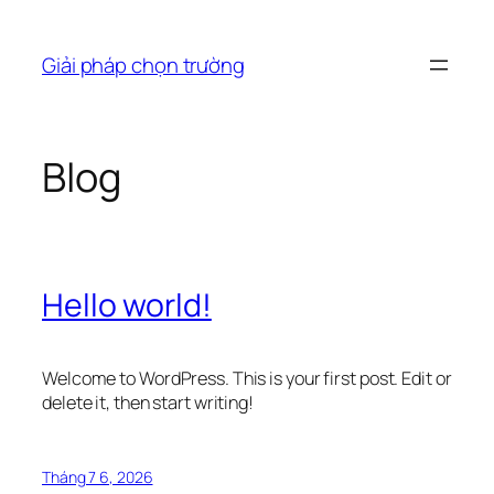
Chuyển
đến
Giải pháp chọn trường
phần
nội
dung
Blog
Hello world!
Welcome to WordPress. This is your first post. Edit or
delete it, then start writing!
Tháng 7 6, 2026