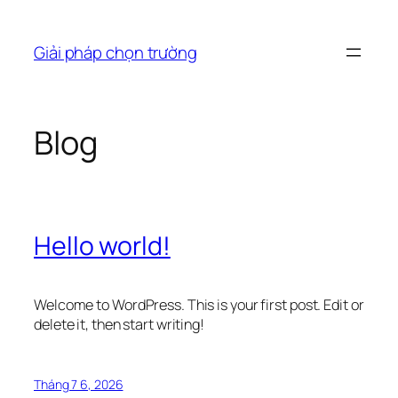
Chuyển
đến
Giải pháp chọn trường
phần
nội
dung
Blog
Hello world!
Welcome to WordPress. This is your first post. Edit or
delete it, then start writing!
Tháng 7 6, 2026