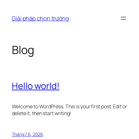
Chuyển
đến
Giải pháp chọn trường
phần
nội
dung
Blog
Hello world!
Welcome to WordPress. This is your first post. Edit or
delete it, then start writing!
Tháng 7 6, 2026