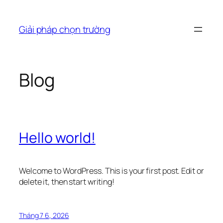
Chuyển
đến
Giải pháp chọn trường
phần
nội
dung
Blog
Hello world!
Welcome to WordPress. This is your first post. Edit or
delete it, then start writing!
Tháng 7 6, 2026