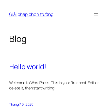
Chuyển
đến
Giải pháp chọn trường
phần
nội
dung
Blog
Hello world!
Welcome to WordPress. This is your first post. Edit or
delete it, then start writing!
Tháng 7 6, 2026