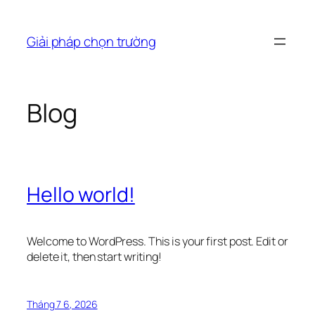
Chuyển
đến
Giải pháp chọn trường
phần
nội
dung
Blog
Hello world!
Welcome to WordPress. This is your first post. Edit or
delete it, then start writing!
Tháng 7 6, 2026